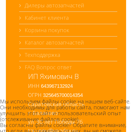
Дилеры автозапчастей
Кабинет клиента
Корзина покупок
Каталог автозапчастей
Техподдержка
FAQ Вопрос ответ
ИП Яхимович В
ИНН
643967132924
ОГРН
325645700014354
Мы используем файлы cookie на нашем веб-сайте.
Саратовская область
Они необходимы для работы сайта, помогают нам
г. Балаково
улучшить этот сайт и пользовательский опыт
(отслеживание файлов cookie).
ул. 30 лет Победы 76
Вы согласны файлы cookie? Обратите внимание,
что если вы откажетесь от них, вы не сможете