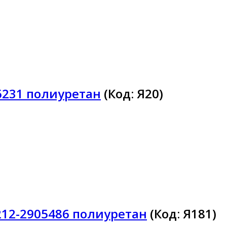
6231 полиуретан
(Код:
Я20
)
212-2905486 полиуретан
(Код:
Я181
)