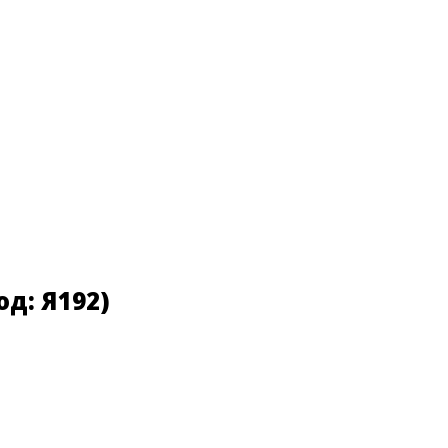
од:
Я192
)