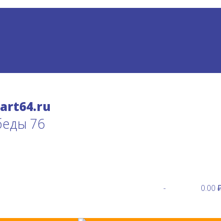
беды 76
-
0.00 