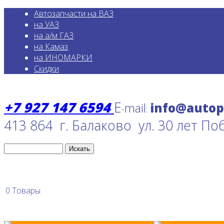
Автозапчасти на ВАЗ
на УАЗ
на а/м ГАЗ
на Камаз
на ИНОМАРКИ
Скидки
+7 927 147 6594
E
mail
-
:
413 864 г. Балаково ул. 30 лет По
0
Товары