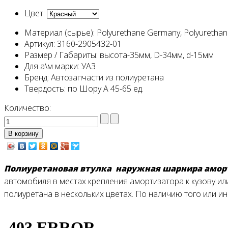
Цвет:
Материал (сырье):
Polyurethane Germany, Polyurethan
Артикул:
3160-2905432-01
Размер / Габариты:
высота-35мм, D-34мм, d-15мм
Для а\м марки:
УАЗ
Бренд:
Автозапчасти из полиуретана
Твердость:
по Шору А 45-65 ед.
Количество:
Полиуретановая втулка наружная шарнира аморти
автомобиля в местах крепления амортизатора к кузову ил
полиуретана в нескольких цветах. По наличию того или и