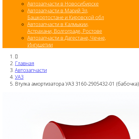
Автозапчасти в Новосибирске
Автозапчасти в Марий Эл,
Башкортостане и Кировской обл
Автозапчасти в Калмыкии,
Астрахани, Волгограде, Ростове
Автозапчасти в Дагестане, Чечне,
Ингушетии
Главная
Автозапчасти
УАЗ
Втулка амортизатора УАЗ 3160-2905432-01 (бабочка