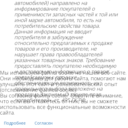
автомобилей) направлено на
информирование покупателей о
применимости запасных частей к той или
иной марке автомобиля, то есть на
потребительские свойства товара.
Данная информация не вводит
потребителя в заблуждение
относительно предлагаемых к продаже
товаров и его производителе, не
нарушает права правообладателей
указанных товарных знаков. Требование
предоставлять покупателю необходимую
и достоверную информацию о товаре,
Мы используем файлы cookie на нашем веб-сайте.
предлагаемом к продаже,
Они необходимы для работы сайта, помогают нам
обеспечивающую возможность их
улучшить этот сайт и пользовательский опыт
правильного выбора возложено на
(отслеживание файлов cookie).
продавца Законом «О защите прав
Вы согласны файлы cookie? Обратите внимание,
потребителей», ст. 495 ГК РФ.
что если вы откажетесь от них, вы не сможете
использовать все функциональные возможности
сайта.
Подробнее
Согласен