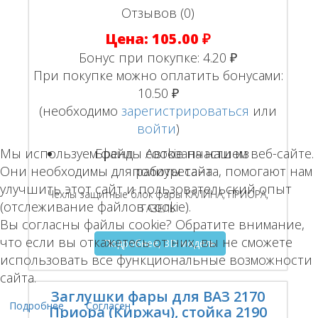
Отзывов (0)
Цена:
105.00 ₽
Бонус при покупке:
4.20 ₽
При покупке можно оплатить бонусами:
10.50 ₽
(необходимо
зарегистрироваться
или
войти
)
Мы используем файлы cookie на нашем веб-сайте.
Бренд:
Автозапчасти из
Они необходимы для работы сайта, помогают нам
полиуретана
улучшить этот сайт и пользовательский опыт
Чехлы защитные блок фары КАЛИНА, ПРИОРА,
(отслеживание файлов cookie).
ГАЗЕЛЬ
Вы согласны файлы cookie? Обратите внимание,
что если вы откажетесь от них, вы не сможете
Подробнее, 3D модель
использовать все функциональные возможности
сайта.
Заглушки фары для ВАЗ 2170
Подробнее
Согласен
Приора (Киржач), стойка 2190