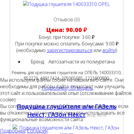
Отзывов (0)
Цена:
90.00 ₽
Бонус при покупке:
3.60 ₽
При покупке можно оплатить бонусами:
9.00 ₽
(необходимо
зарегистрироваться
или
войти
)
Бренд:
Автозапчасти из полиуретана
Ремень для крепления глушителя на ОПЕЛЬ 140033310,
852726, 40917424, 205065685, 1221600800.
Мы используем файлы cookie на нашем веб-сайте. Они
необходимы для работы сайта, помогают нам улучшить
Подробнее, 3D модель
этот сайт и пользовательский опыт (отслеживание файлов
cookie).
Подушка глушителя а/м ГАЗель
Вы согласны файлы cookie? Обратите внимание, что если
вы откажетесь от них, вы не сможете использовать все
Некст, ГАЗон Некст
(Код:
Я610
)
функциональные возможности сайта.
Подробнее
Согласен