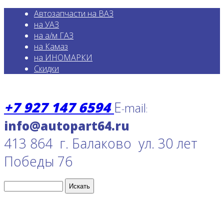
Автозапчасти на ВАЗ
на УАЗ
на а/м ГАЗ
на Камаз
на ИНОМАРКИ
Скидки
+7 927 147 6594
E
mail
-
:
413 864 г. Балаково ул. 30 лет
Победы 76